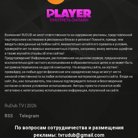
Внимание! RUDUB не несет ответственности за содержание рекламы, представленной
партнёрскими системами в рекламных блоках и релизах! Помните, прежде, чем
вводить свои данные на любом сайте, внимательно читайте его правила и условия,
проверяйте нет ли важных малозаметных строчек, например, внизу мелким шрифтом
а также изучайте отзывы об этих сайтах!
Предупреждение! Информация, расположенная на данном сервере, предназначена
исключительно для частного использования в образовательных целях и не может быть
загружена/перенесена на другой компьютер. Ни владелец сайта, ни хостинг-
провайдер, ни любые другие физические или юридические лица не могут нести
никакой отвественности за любое использование материалов данного сайта. Входя на
сайт, Вы, как пользователь, тем самым подтверждаете полное и безоговорочное
согласие со всеми условиями использования. Авторы проекта относятся особо
негативно к нелегальному использованию информации, полученной на сайте.
RuDub.TV
| 2026
RSS
Telegram
По вопросам сотрудничества и размещения
рекламы: tvrudub@gmail.com