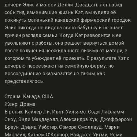
дочери Элис и матери Делли. Двадцать лет назад
события, изменившие жизнь Кэт, вынудили её
покинуть маленький канадский фермерский городок.
Элис никогда не видела свою бабушку и не знает
причин распада семьи. Когда Кэт разводится и ее
увольняют с работы, она решает вернуться домой
после получения неожиданного письма от матери, в
котором та убеждает её приехать. В результате Кэт с
дочерью переезжают на семейную ферму, но
воссоединение оказывается не таким, как
представлялось.
Страна: Канада, США
Жанр: Драма
В ролях: Кайлер Ли, Ивэн Уильямс, Сэди Лафламм-
Сноу, Энди Макдауэлл, Александра Хук, Джефферсон
Браун, Дэвид Уэбстер, Самора Смоллвуд, Марни
Макпайл, Катаем О’Коннор, Найджел Уитми, Реми