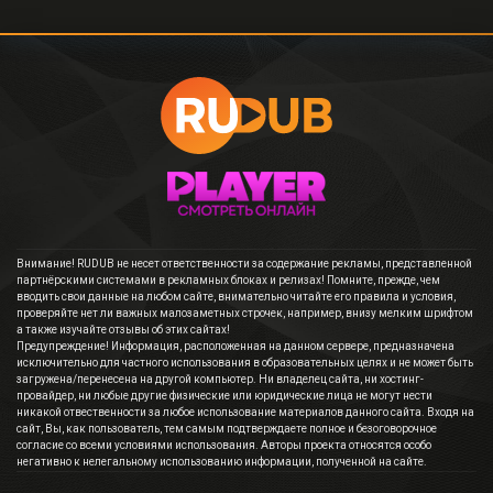
Внимание! RUDUB не несет ответственности за содержание рекламы, представленной
партнёрскими системами в рекламных блоках и релизах! Помните, прежде, чем
вводить свои данные на любом сайте, внимательно читайте его правила и условия,
проверяйте нет ли важных малозаметных строчек, например, внизу мелким шрифтом
а также изучайте отзывы об этих сайтах!
Предупреждение! Информация, расположенная на данном сервере, предназначена
исключительно для частного использования в образовательных целях и не может быть
загружена/перенесена на другой компьютер. Ни владелец сайта, ни хостинг-
провайдер, ни любые другие физические или юридические лица не могут нести
никакой отвественности за любое использование материалов данного сайта. Входя на
сайт, Вы, как пользователь, тем самым подтверждаете полное и безоговорочное
согласие со всеми условиями использования. Авторы проекта относятся особо
негативно к нелегальному использованию информации, полученной на сайте.