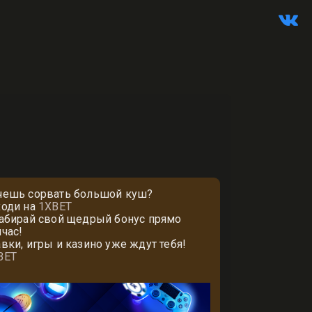
чешь сорвать большой куш?
ходи на
1XBET
забирай свой щедрый бонус прямо
йчас!
авки, игры и казино уже ждут тебя!
BET