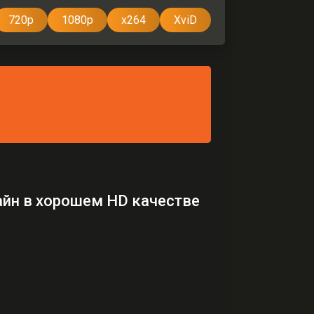
720p
1080p
x264
XviD
айн в хорошем HD качестве