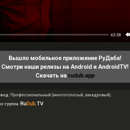
Вышло мобильное приложение РуДаба!
Смотри наши релизы на Android и AndroidTV!
Скачать на
rudub.app
евод
: Профессиональный (многоголосый, закадровый)
Ru
Dub
.TV
з-группа
: