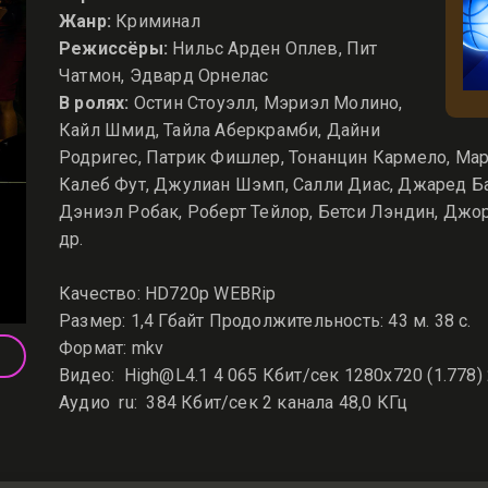
Жанр:
Криминал
Режиссёры:
Нильс Арден Оплев, Пит
Чатмон, Эдвард Орнелас
В ролях:
Остин Стоуэлл, Мэриэл Молино,
Кайл Шмид, Тайла Аберкрамби, Дайни
Родригес, Патрик Фишлер, Тонанцин Кармело, Мари
Калеб Фут, Джулиан Шэмп, Салли Диас, Джаред Ба
Дэниэл Робак, Роберт Тейлор, Бетси Лэндин, Джо
др.
Качество: HD720p WEBRip
Размер: 1,4 Гбайт Продолжительность: 43 м. 38 с.
Формат: mkv
Видео: High@L4.1 4 065 Кбит/сек 1280x720 (1.778)
Аудио ru: 384 Кбит/сек 2 канала 48,0 КГц