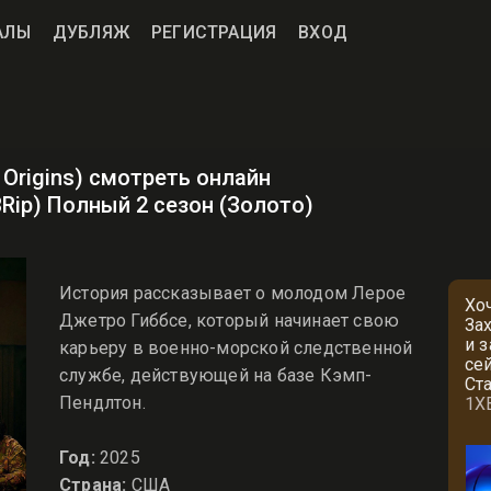
АЛЫ
ДУБЛЯЖ
РЕГИСТРАЦИЯ
ВХОД
 Origins) смотреть онлайн
BRip) Полный 2 сезон (Золото)
История рассказывает о молодом Лерое
Хо
Джетро Гиббсе, который начинает свою
За
и 
карьеру в военно-морской следственной
се
службе, действующей на базе Кэмп-
Ст
Пендлтон.
1X
Год:
2025
Страна:
США