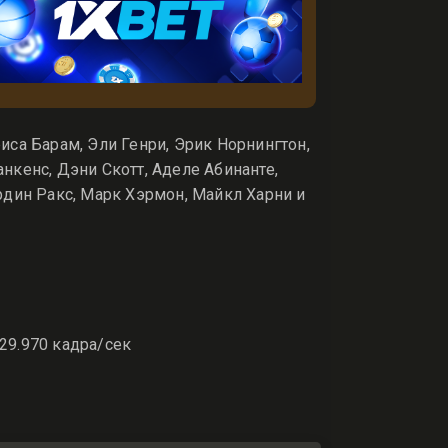
са Барам, Эли Генри, Эрик Норнингтон,
нкенс, Дэни Скотт, Аделе Абинанте,
рдин Ракс, Марк Хэрмон, Майкл Харни и
 29.970 кадра/сек