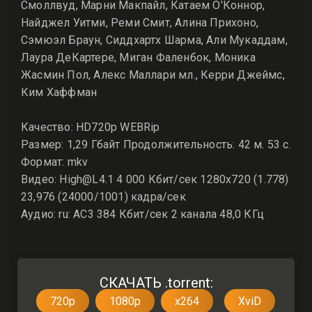
Смоллвуд, Марни Макпайл, Катаем О’Коннор,
Найджел Уитми, Реми Смит, Алина Прихоно,
Сэмюэл Браун, Сиддхартх Шарма, Али Мукаддам,
Лаура ДеКартере, Миган Фаленбок, Моника
Жасмин Пол, Алекс Маллари мл., Керри Джеймс,
Ким Хаффман
Качество: HD720p WEBRip
Размер: 1,29 Гбайт Продолжительность: 42 м. 53 с.
Формат: mkv
Видео: High@L4.1 4 000 Кбит/сек 1280x720 (1.778)
23,976 (24000/1001) кадра/сек
Аудио: ru: AC3 384 Кбит/сек 2 канала 48,0 КГц
СКАЧАТЬ .torrent:
720p
1080p
x264
XviD