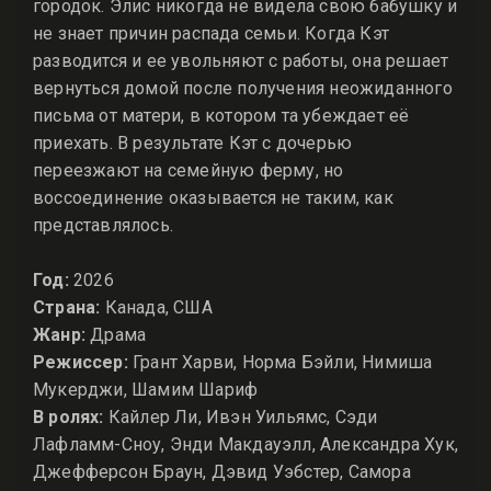
городок. Элис никогда не видела свою бабушку и
не знает причин распада семьи. Когда Кэт
разводится и ее увольняют с работы, она решает
вернуться домой после получения неожиданного
письма от матери, в котором та убеждает её
приехать. В результате Кэт с дочерью
переезжают на семейную ферму, но
воссоединение оказывается не таким, как
представлялось.
Год:
2026
Страна:
Канада, США
Жанр:
Драма
Режиссер:
Грант Харви, Норма Бэйли, Нимиша
Мукерджи, Шамим Шариф
В ролях:
Кайлер Ли, Ивэн Уильямс, Сэди
Лафламм-Сноу, Энди Макдауэлл, Александра Хук,
Джефферсон Браун, Дэвид Уэбстер, Самора