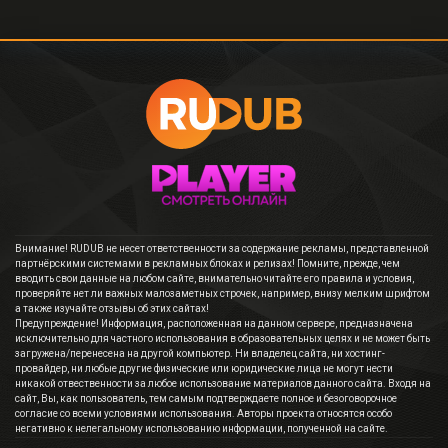
Внимание! RUDUB не несет ответственности за содержание рекламы, представленной
партнёрскими системами в рекламных блоках и релизах! Помните, прежде, чем
вводить свои данные на любом сайте, внимательно читайте его правила и условия,
проверяйте нет ли важных малозаметных строчек, например, внизу мелким шрифтом
а также изучайте отзывы об этих сайтах!
Предупреждение! Информация, расположенная на данном сервере, предназначена
исключительно для частного использования в образовательных целях и не может быть
загружена/перенесена на другой компьютер. Ни владелец сайта, ни хостинг-
провайдер, ни любые другие физические или юридические лица не могут нести
никакой отвественности за любое использование материалов данного сайта. Входя на
сайт, Вы, как пользователь, тем самым подтверждаете полное и безоговорочное
согласие со всеми условиями использования. Авторы проекта относятся особо
негативно к нелегальному использованию информации, полученной на сайте.