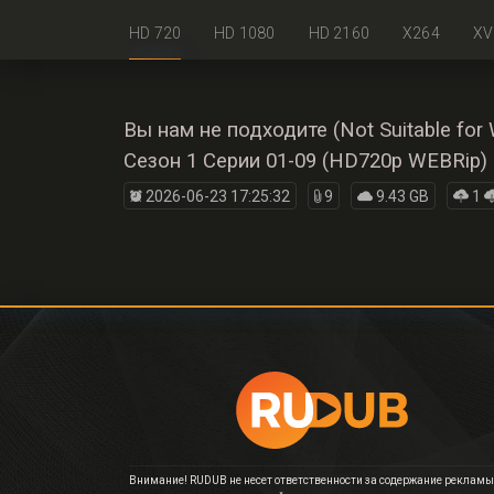
HD 720
HD 1080
HD 2160
X264
XV
Вы нам не подходите (Not Suitable for 
Сезон 1 Серии 01-09 (HD720p WEBRip) 
2026-06-23 17:25:32
9
9.43 GB
1
Внимание! RUDUB не несет ответственности за содержание рекламы,