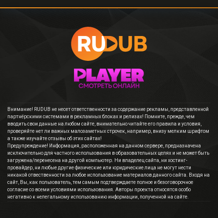
Внимание! RUDUB не несет ответственности за содержание рекламы, представленной
партнёрскими системами в рекламных блоках и релизах! Помните, прежде, чем
вводить свои данные на любом сайте, внимательно читайте его правила и условия,
проверяйте нет ли важных малозаметных строчек, например, внизу мелким шрифтом
а также изучайте отзывы об этих сайтах!
Предупреждение! Информация, расположенная на данном сервере, предназначена
исключительно для частного использования в образовательных целях и не может быть
загружена/перенесена на другой компьютер. Ни владелец сайта, ни хостинг-
провайдер, ни любые другие физические или юридические лица не могут нести
никакой отвественности за любое использование материалов данного сайта. Входя на
сайт, Вы, как пользователь, тем самым подтверждаете полное и безоговорочное
согласие со всеми условиями использования. Авторы проекта относятся особо
негативно к нелегальному использованию информации, полученной на сайте.