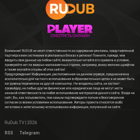
Внимание! RUDUB не несет ответственности за содержание рекламы, представленной
партнёрскими системами в рекламных блоках и релизах! Помните, прежде, чем
вводить свои данные на любом сайте, внимательно читайте его правила и условия,
проверяйте нет ли важных малозаметных строчек, например, внизу мелким шрифтом
а также изучайте отзывы об этих сайтах!
Предупреждение! Информация, расположенная на данном сервере, предназначена
исключительно для частного использования в образовательных целях и не может быть
загружена/перенесена на другой компьютер. Ни владелец сайта, ни хостинг-
провайдер, ни любые другие физические или юридические лица не могут нести
никакой отвественности за любое использование материалов данного сайта. Входя на
сайт, Вы, как пользователь, тем самым подтверждаете полное и безоговорочное
согласие со всеми условиями использования. Авторы проекта относятся особо
негативно к нелегальному использованию информации, полученной на сайте.
RuDub.TV
| 2026
RSS
Telegram