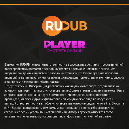
Внимание! RUDUB не несет ответственности за содержание рекламы, представленной
партнёрскими системами в рекламных блоках и релизах! Помните, прежде, чем
вводить свои данные на любом сайте, внимательно читайте его правила и условия,
проверяйте нет ли важных малозаметных строчек, например, внизу мелким шрифтом
а также изучайте отзывы об этих сайтах!
Предупреждение! Информация, расположенная на данном сервере, предназначена
исключительно для частного использования в образовательных целях и не может быть
загружена/перенесена на другой компьютер. Ни владелец сайта, ни хостинг-
провайдер, ни любые другие физические или юридические лица не могут нести
никакой отвественности за любое использование материалов данного сайта. Входя на
сайт, Вы, как пользователь, тем самым подтверждаете полное и безоговорочное
согласие со всеми условиями использования. Авторы проекта относятся особо
негативно к нелегальному использованию информации, полученной на сайте.