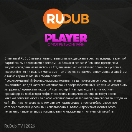
Внимание! RUDUB не несет ответственности за содержание рекламы, представленной
партнёрскими системами в рекламных блоках и релизах! Помните, прежде, чем
вводить свои данные на любом сайте, внимательно читайте его правила и условия,
проверяйте нет ли важных малозаметных строчек, например, внизу мелким шрифтом
а также изучайте отзывы об этих сайтах!
Предупреждение! Информация, расположенная на данном сервере, предназначена
исключительно для частного использования в образовательных целях и не может быть
загружена/перенесена на другой компьютер. Ни владелец сайта, ни хостинг-
провайдер, ни любые другие физические или юридические лица не могут нести
никакой отвественности за любое использование материалов данного сайта. Входя на
сайт, Вы, как пользователь, тем самым подтверждаете полное и безоговорочное
согласие со всеми условиями использования. Авторы проекта относятся особо
негативно к нелегальному использованию информации, полученной на сайте.
RuDub.TV
| 2026