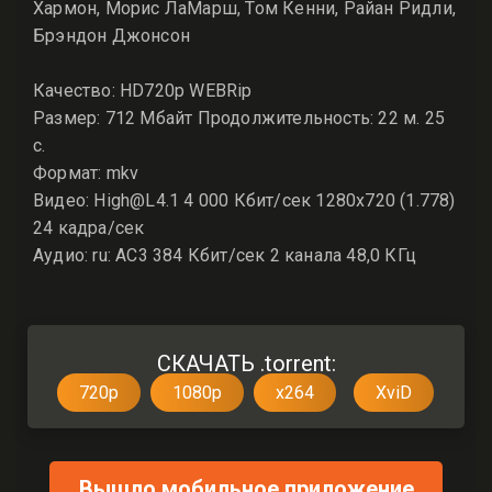
Хармон, Морис ЛаМарш, Том Кенни, Райан Ридли,
Брэндон Джонсон
Качество: HD720p WEBRip
Размер: 712 Мбайт Продолжительность: 22 м. 25
с.
Формат: mkv
Видео: High@L4.1 4 000 Кбит/сек 1280x720 (1.778)
24 кадра/сек
Аудио: ru: AC3 384 Кбит/сек 2 канала 48,0 КГц
СКАЧАТЬ .torrent:
720p
1080p
x264
XviD
Вышло мобильное приложение