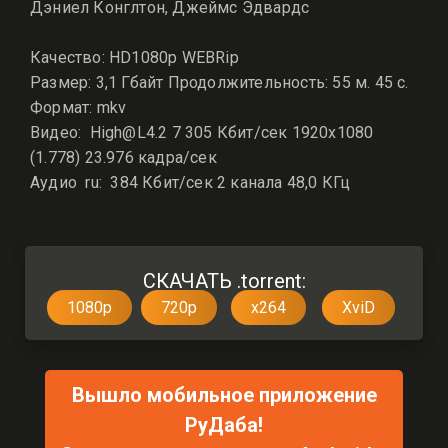
Дэниел Конглтон, Джеймс Эдвардс
Качество: HD1080p WEBRip
Размер: 3,1 Гбайт Продолжительность: 55 м. 45 с.
Формат: mkv
Видео: High@L4.2 7 305 Кбит/сек 1920x1080
(1.778) 23.976 кадра/сек
Аудио ru: 384 Кбит/сек 2 канала 48,0 КГц
СКАЧАТЬ .torrent:
1080p
720p
x264
XviD
Вышло мобильное приложение
РуДаба!