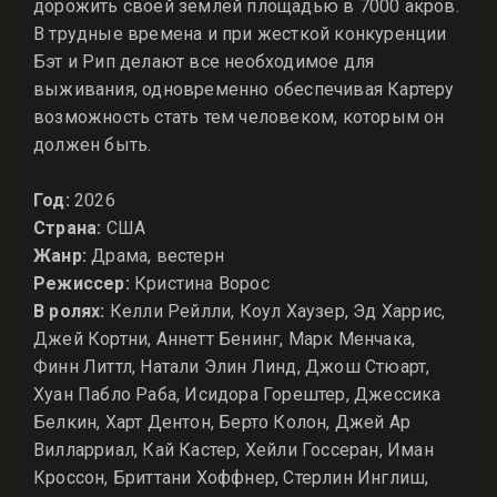
дорожить своей землей площадью в 7000 акров.
В трудные времена и при жесткой конкуренции
Бэт и Рип делают все необходимое для
выживания, одновременно обеспечивая Картеру
возможность стать тем человеком, которым он
должен быть.
Год:
2026
Страна:
США
Жанр:
Драма, вестерн
Режиссер:
Кристина Ворос
В ролях:
Келли Рейлли, Коул Хаузер, Эд Харрис,
Джей Кортни, Аннетт Бенинг, Марк Менчака,
Финн Литтл, Натали Элин Линд, Джош Стюарт,
Хуан Пабло Раба, Исидора Горештер, Джессика
Белкин, Харт Дентон, Берто Колон, Джей Ар
Вилларриал, Кай Кастер, Хейли Госсеран, Иман
Кроссон, Бриттани Хоффнер, Стерлин Инглиш,