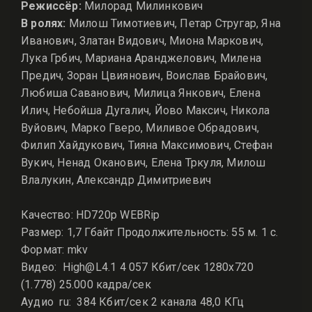
Режиссёр:
Милорад Милинкович
В ролях:
Милош Тимотиевич, Петар Стругар, Яна
Иванович, Златан Видович, Миона Маркович,
Лука Грбич, Мариана Аранджелович, Милена
Предич, Зоран Цвиянович, Воислав Брайович,
Любиша Саванович, Милица Янкович, Елена
Илич, Небойша Дугалич, Йово Максич, Никола
Вуйович, Марко Гверо, Миливое Обрадович,
Филип Хайдукович, Тияна Максимович, Стефан
Вукич, Ненад Оканович, Елена Тркуля, Милош
Влалукин, Александр Димитриевич
Качество: HD720p WEBRip
Размер: 1,7 Гбайт Продолжительность: 55 м. 1 с.
Формат: mkv
Видео: High@L4.1 4 057 Кбит/сек 1280x720
(1.778) 25.000 кадра/сек
Аудио ru: 384 Кбит/сек 2 канала 48,0 КГц