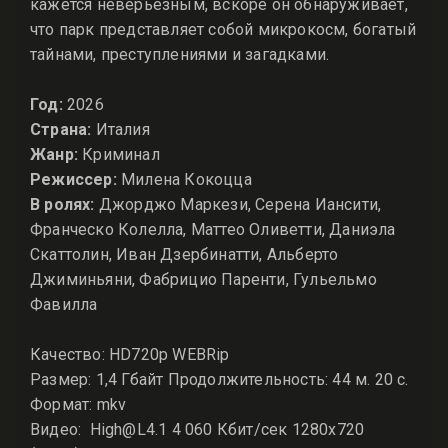
кажется неверьёзным, вскоре он обнаруживает,
что парк представляет собой микрокосм, богатый
тайнами, преступлениями и загадками.
Год:
2026
Страна:
Италия
Жанр:
Криминал
Режиссер:
Милена Кокоцца
В ролях:
Джорджо Маркези, Серена Иансити,
Франческо Колелла, Маттео Оливетти, Даниэла
Скаттолин, Иван Дзербинатти, Альберто
Джиминьяни, Фабрицио Паренти, Гульельмо
Фавилла
Качество: HD720p WEBRip
Размер: 1,4 Гбайт Продолжительность: 44 м. 20 с.
Формат: mkv
Видео: High@L4.1 4 060 Кбит/сек 1280x720