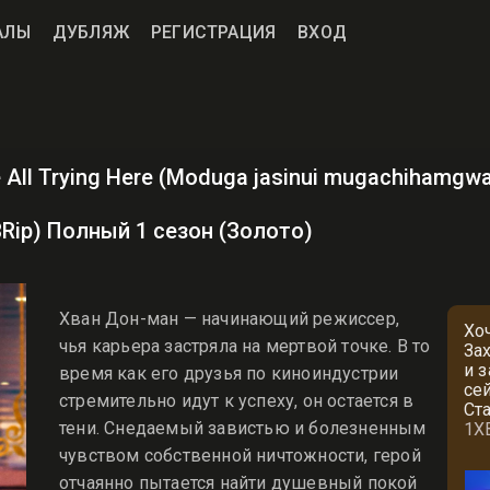
АЛЫ
ДУБЛЯЖ
РЕГИСТРАЦИЯ
ВХОД
All Trying Here (Moduga jasinui mugachihamgwa 
BRip) Полный 1 сезон (Золото)
Хван Дон-ман — начинающий режиссер,
Хо
чья карьера застряла на мертвой точке. В то
За
и 
время как его друзья по киноиндустрии
се
стремительно идут к успеху, он остается в
Ст
тени. Снедаемый завистью и болезненным
1X
чувством собственной ничтожности, герой
отчаянно пытается найти душевный покой