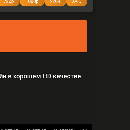
720p
1080p
x264
XviD
айн в хорошем HD качестве