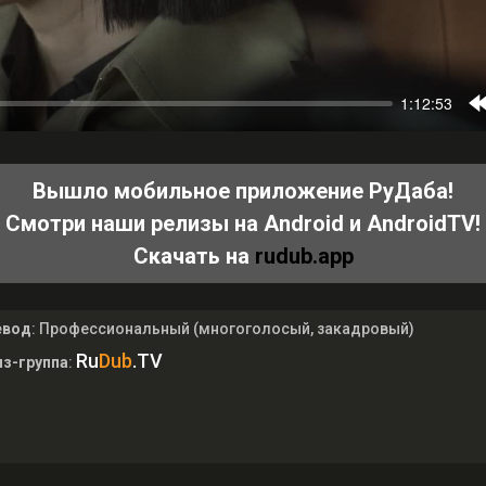
Вышло мобильное приложение РуДаба!
Смотри наши релизы на Android и AndroidTV!
Скачать на
rudub.app
евод
: Профессиональный (многоголосый, закадровый)
Ru
Dub
.TV
з-группа
: