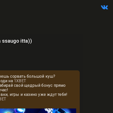
ssaugo itta))
чешь сорвать большой куш?
ходи на
1XBET
забирай свой щедрый бонус прямо
йчас!
авки, игры и казино уже ждут тебя!
BET