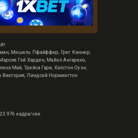
айт
ман, Мишель Пфайффер, Грег Киннер,
Марсия Гэй Харден, Майкл Ангарано,
на Май, Трейса Гари, Халстон Оуэн,
а Виктория, Линдсей Нормингтон
 23.976 кадра/сек