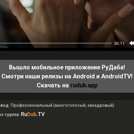
Вышло мобильное приложение РуДаба!
Смотри наши релизы на Android и AndroidTV!
Скачать на
rudub.app
евод
: Профессиональный (многоголосый, закадровый)
Ru
Dub
.TV
з-группа
: