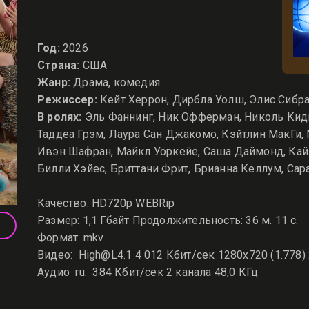
Год:
2026
Страна:
США
Жанр:
Драма, комедия
Режиссер:
Кейт Херрон, Дирбла Уолш, Элис Сибр
В ролях:
Эль Фаннинг, Ник Офферман, Николь Кид
Таддеа Грэм, Лаура Сан Джакомо, Кэйтлин МакГи, 
Ивэн Шафран, Майкл Уоркейе, Саша Даймонд, Кайле
Билли Хэйес, Бриттани Фрит, Брианна Келлум, Сар
Качество: HD720p WEBRip
Размер: 1,1 Гбайт Продолжительность: 36 м. 11 с.
Формат: mkv
Видео: High@L4.1 4 012 Кбит/сек 1280x720 (1.778)
Аудио ru: 384 Кбит/сек 2 канала 48,0 КГц