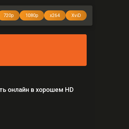
720p
1080p
x264
XviD
еть онлайн в хорошем HD