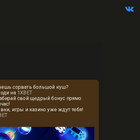
чешь сорвать большой куш?
ходи на
1XBET
забирай свой щедрый бонус прямо
йчас!
авки, игры и казино уже ждут тебя!
BET