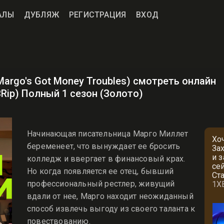
АЛЫ
ДУБЛЯЖ
РЕГИСТРАЦИЯ
ВХОД
argo's Got Money Troubles) смотреть онлайн
BRip) Полный 1 сезон (Золото)
Начинающая писательница Марго Миллет
Хо
беременеет, что вынуждает ее бросить
За
и 
колледж и ввергает в финансовый крах.
се
Но когда появляется ее отец, бывший
Ст
профессиональный рестлер, живущий
1X
вдали от нее, Марго находит неожиданный
способ извлечь выгоду из своего таланта к
повествованию.