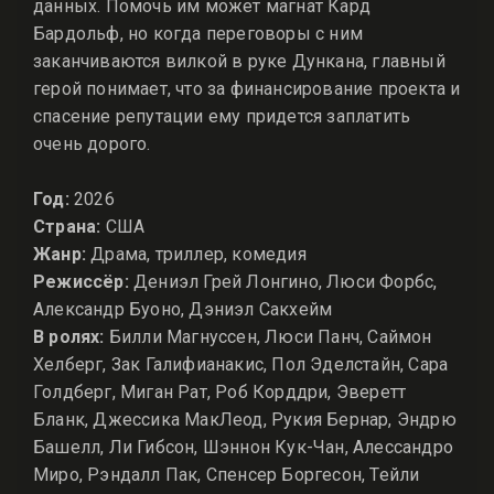
данных. Помочь им может магнат Кард
Бардольф, но когда переговоры с ним
заканчиваются вилкой в руке Дункана, главный
герой понимает, что за финансирование проекта и
спасение репутации ему придется заплатить
очень дорого.
Год:
2026
Страна:
США
Жанр:
Драма, триллер, комедия
Режиссёр:
Дениэл Грей Лонгино, Люси Форбс,
Александр Буоно, Дэниэл Сакхейм
В ролях:
Билли Магнуссен, Люси Панч, Саймон
Хелберг, Зак Галифианакис, Пол Эделстайн, Сара
Голдберг, Миган Рат, Роб Корддри, Эверетт
Бланк, Джессика МакЛеод, Рукия Бернар, Эндрю
Башелл, Ли Гибсон, Шэннон Кук-Чан, Алессандро
Миро, Рэндалл Пак, Спенсер Боргесон, Тейли