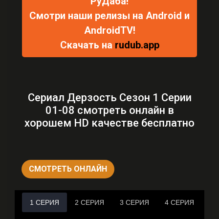
РуДаба!
Смотри наши релизы на Android и
AndroidTV!
Скачать на
rudub.app
Сериал Дерзость Сезон 1 Серии
01-08 смотреть онлайн в
хорошем HD качестве бесплатно
СМОТРЕТЬ ОНЛАЙН