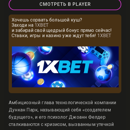
СМОТРЕТЬ В PLAYER
Хочешь сорвать большой куш?
Заходи на
1XBET
и забирай свой щедрый бонус прямо сейчас!
Ставки, игры и казино уже ждут тебя!
1XBET
Амбициозный глава технологической компании
Дункан Парк, называющий себя «создателем
будущего», и его психолог Джоанн Фелдер
сталкиваются с кризисом, вызванным утечкой