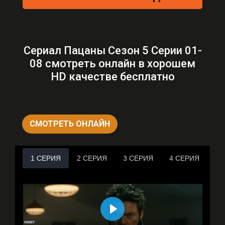
Сериал Пацаны Сезон 5 Серии 01-
08 смотреть онлайн в хорошем
HD качестве бесплатно
СМОТРЕТЬ ОНЛАЙН