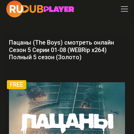
Пацаны (The Boys) смотреть онлайн
Сезон 5 Серии 01-08 (WEBRip x264)
Полный 5 сезон (Золото)
FREE