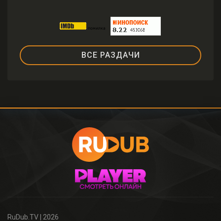
ВСЕ РАЗДАЧИ
RuDub.TV
| 2026