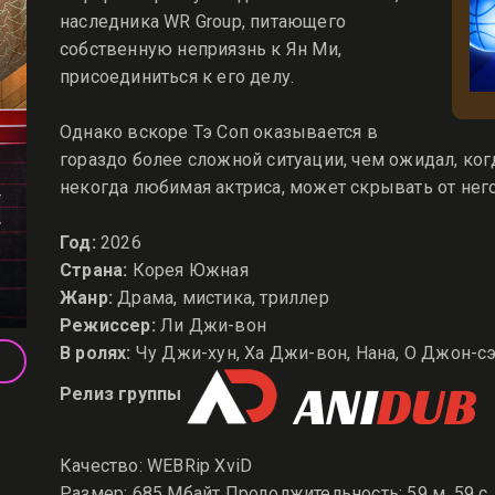
наследника WR Group, питающего
собственную неприязнь к Ян Ми,
присоединиться к его делу.
Однако вскоре Тэ Соп оказывается в
гораздо более сложной ситуации, чем ожидал, когд
некогда любимая актриса, может скрывать от нег
Год:
2026
Страна:
Корея Южная
Жанр:
Драма, мистика, триллер
Режиссер:
Ли Джи-вон
В ролях:
Чу Джи-хун, Ха Джи-вон, Нана, О Джон-сэ
Релиз группы
Качество: WEBRip XviD
Размер: 685 Мбайт Продолжительность: 59 м. 59 с.