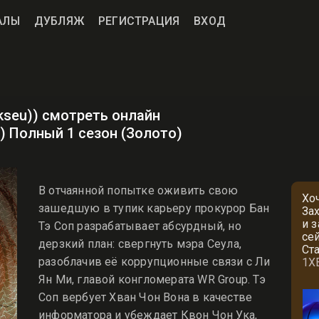
АЛЫ
ДУБЛЯЖ
РЕГИСТРАЦИЯ
ВХОД
ekseu)) смотреть онлайн
D) Полный 1 сезон (Золото)
В отчаянной попытке оживить свою
Хо
зашедшую в тупик карьеру прокурор Бан
За
и 
Тэ Соп разрабатывает абсурдный, но
се
дерзкий план: свергнуть мэра Сеула,
Ст
разоблачив её коррупционные связи с Ли
1X
Ян Ми, главой конгломерата WR Group. Тэ
Соп вербует Хван Чон Вона в качестве
информатора и убеждает Квон Чон Ука,