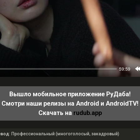
Вышло мобильное приложение РуДаба!
Смотри наши релизы на Android и AndroidTV!
Скачать на
rudub.app
евод
: Профессиональный (многоголосый, закадровый)