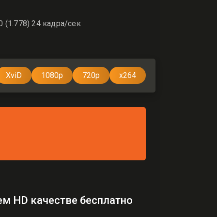
 (1.778) 24 кадра/сек
XviD
1080p
720p
x264
ем HD качестве бесплатно