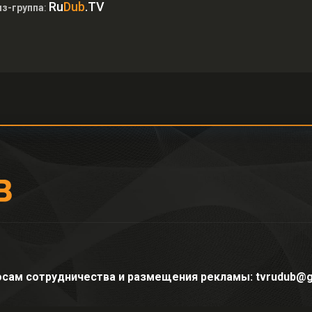
Ru
Dub
.TV
з-группа
:
осам сотрудничества и размещения рекламы: tvrudub@g