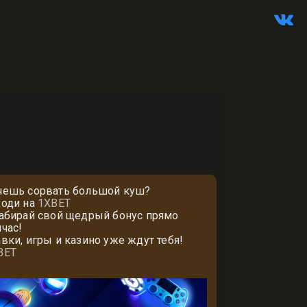
чешь сорвать большой куш?
ходи на
1XBET
забирай свой щедрый бонус прямо
йчас!
авки, игры и казино уже ждут тебя!
BET