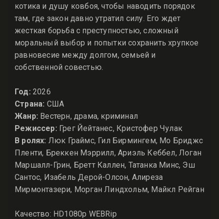
котика и душу ковбоя, чтобы наводить порядок
там, где закон давно утратил силу. Его ждет
жесткая борьба с преступностью, сложный
моральный выбор и попытки сохранить хрупкое
равновесие между долгом, семьей и
собственной совестью.
Год:
2026
Страна:
США
Жанр:
Вестерн, драма, криминал
Режиссер:
Грег Йейтанес, Кристофер Чулак
В ролях:
Люк Граймс, Гил Бирмингем, Мо Бриджс
Пленти, Бреккен Мэррилл, Ариэль Кеббел, Логан
Маршалл-Грин, Бретт Каллен, Татанка Минс, Эш
Сантос, Изабель Дерой-Олсон, Алиреза
Мирмонтазери, Морган Линдхольм, Майкл Рейган
Качество: HD1080p WEBRip