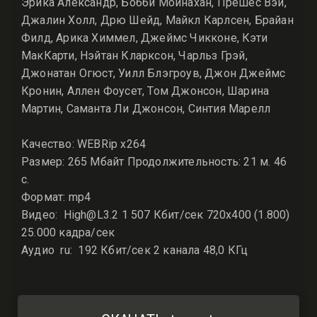
Эрика Александр, Бобби Мойнахан, Прешес Вэй,
Джалин Холл, Дрю Шейд, Майкл Карлсен, Брайан
Филд, Арика Химмел, Джеймс Чикконе, Кэти
МакКарти, Нэйтан Кларксон, Чарльз Грэй,
Джонатан Огюст, Уилл Блэгроув, Джон Джеймс
Кронин, Аллен Фоусет, Том Джонсон, Шарина
Мартин, Саманта Ли Джонсон, Синтия Марелл
Качество: WEBRip x264
Размер: 265 Мбайт Продолжительность: 21 м. 46
с.
Формат: mp4
Видео: High@L3.2 1 507 Кбит/сек 720x400 (1.800)
25.000 кадра/сек
Аудио ru: 192 Кбит/сек 2 канала 48,0 КГц