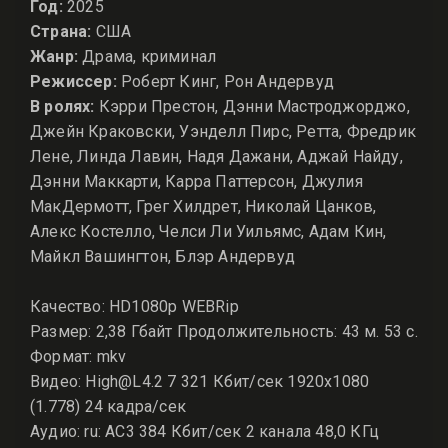
Год:
2025
Страна:
США
Жанр:
Драма, криминал
Режиссер:
Роберт Кинг, Рон Андервуд
В ролях:
Кэрри Престон, Дэнни Мастроджорджо,
Джейн Краковски, Уэнделл Пирс, Ретта, Фредрик
Лене, Линда Лавин, Надя Дажани, Аджай Найду,
Дэнни Маккарти, Карра Паттерсон, Джулия
МакДермотт, Грег Хилдрет, Николай Цанков,
Алекс Костелло, Челси Ли Уильямс, Адам Кин,
Майкл Вашингтон, Блэр Андервуд
Качество: HD1080p WEBRip
Размер: 2,38 Гбайт Продолжительность: 43 м. 53 с.
Формат: mkv
Видео: High@L4.2 7 321 Кбит/сек 1920x1080
(1.778) 24 кадра/сек
Аудио: ru: AC3 384 Кбит/сек 2 канала 48,0 КГц