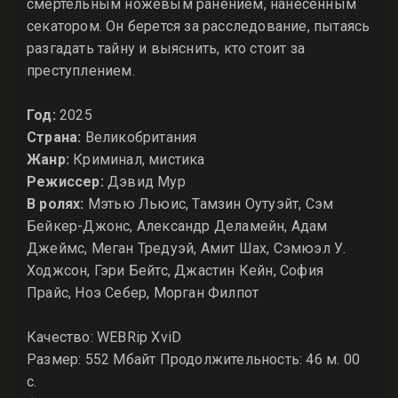
смертельным ножевым ранением, нанесённым
секатором. Он берется за расследование, пытаясь
разгадать тайну и выяснить, кто стоит за
преступлением.
Год:
2025
Страна:
Великобритания
Жанр:
Криминал, мистика
Режиссер:
Дэвид Мур
В ролях:
Мэтью Льюис, Тамзин Оутуэйт, Сэм
Бейкер-Джонс, Александр Деламейн, Адам
Джеймс, Меган Тредуэй, Амит Шах, Сэмюэл У.
Ходжсон, Гэри Бейтс, Джастин Кейн, София
Прайс, Ноэ Себер, Морган Филпот
Качество: WEBRip XviD
Размер: 552 Мбайт Продолжительность: 46 м. 00
с.