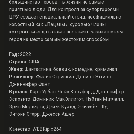
большинство героев - в жизни не самые
приятные люди. Для контроля за супергероями
ЦРУ создает специальный отряд, неофициально
известный как «Пацаны», суровые члены
которого всегда готовы поставить зазнавшегося
героя на место самым жестоким способом.
Год:
2022
Страна:
США
Жанр:
Фантастика, боевик, комедия, криминал
Режиссёр:
Филип Сгриккиа, Дэниэл Эттиэс,
Дженнифер Фанг
В ролях:
Карл Урбан, Чейс Кроуфорд, Дженнифер
Эспозито, Доминик МакЭллигот, Нэйтан Митчелл,
Эрин Мориарти, Джек Куэйд, Элизабет Шу,
Энтони Старр, Джесси Ашер
Качество: WEBRip x264