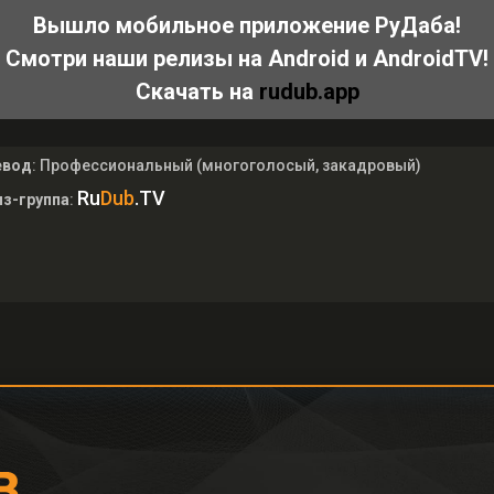
Вышло мобильное приложение РуДаба!
Смотри наши релизы на Android и AndroidTV!
Скачать на
rudub.app
евод
: Профессиональный (многоголосый, закадровый)
Ru
Dub
.TV
з-группа
: