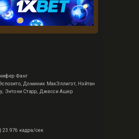
ннифер Фанг
Эспозито, Доминик МакЭллигот, Нэйтан
у, Энтони Старр, Джесси Ашер
) 23.976 кадра/сек