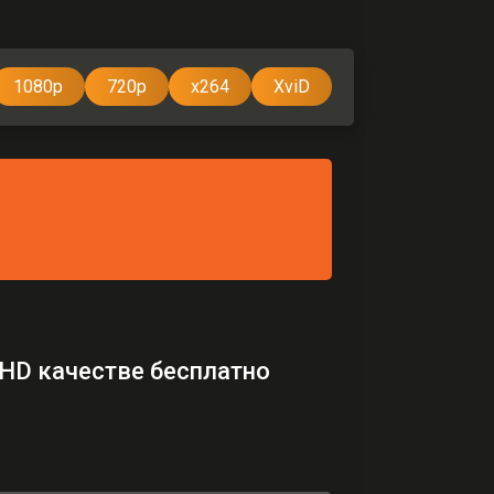
1080p
720p
x264
XviD
 HD качестве бесплатно