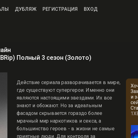
АЛЫ
ДУБЛЯЖ
РЕГИСТРАЦИЯ
ВХОД
лайн
EBRip) Полный 3 сезон (Золото)
Действие сериала разворачивается в мире,
Хо
где существуют супергерои. Именно они
За
и 
являются настоящими звездами. Их все
се
знают и обожают. Но за идеальным
Ст
фасадом скрывается гораздо более
1X
мрачный мир наркотиков и секса, а
большинство героев - в жизни не самые
приятные люди. Для контроля за