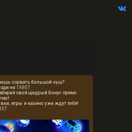
чешь сорвать большой куш?
ходи на
1XBET
забирай свой щедрый бонус прямо
йчас!
авки, игры и казино уже ждут тебя!
BET