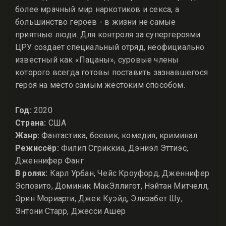
более мрачный мир наркотиков и секса, а
большинство героев - в жизни не самые
приятные люди. Для контроля за супергероями
ЦРУ создает специальный отряд, неофициально
известный как «Пацаны», суровые члены
которого всегда готовы поставить зазнавшегося
героя на место самым жестоким способом.
Год:
2020
Страна:
США
Жанр:
Фантастика, боевик, комедия, криминал
Режиссёр:
Филип Сгриккиа, Дэниэл Эттиэс,
Дженнифер Фанг
В ролях:
Карл Урбан, Чейс Кроуфорд, Дженнифер
Эспозито, Доминик МакЭллигот, Нэйтан Митчелл,
Эрин Мориарти, Джек Куэйд, Элизабет Шу,
Энтони Старр, Джесси Ашер