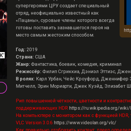
супергероями ЦРУ создает специальный
отряд, неофициально известный как
«Пацаны», суровые члены которого всегда
готовы поставить зазнавшегося героя на
htt
место самым жестоким способом.
Год:
2019
Страна:
США
Жанр:
Фантастика, боевик, комедия, криминал
Режиссёр:
Филип Сгриккиа, Дэниэл Эттиэс, Дже
В ролях:
Карл Урбан, Чейс Кроуфорд, Дженнифер 
Митчелл, Эрин Мориарти, Джек Куэйд, Элизабет Ш
Рип повышенной чёткости, цветности и контрастн
поддерживающих HDR
https://ru.wikipedia.org/wi
На компьютере с монитором как с функцией HDR, 
VLC Version 3.0.6
https://www.videolan.org/vlc/
Как правильно отобразить контент, плеер определ