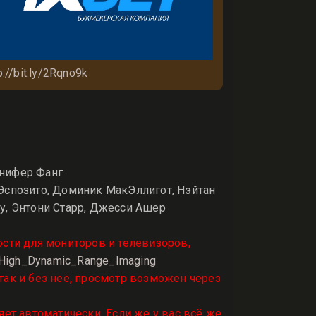
p://bit.ly/2Rqno9k
ннифер Фанг
Эспозито, Доминик МакЭллигот, Нэйтан
у, Энтони Старр, Джесси Ашер
ости для мониторов и телевизоров,
ki/High_Dynamic_Range_Imaging
так и без неё, просмотр возможен через
яет автоматически. Если же у вас всё же