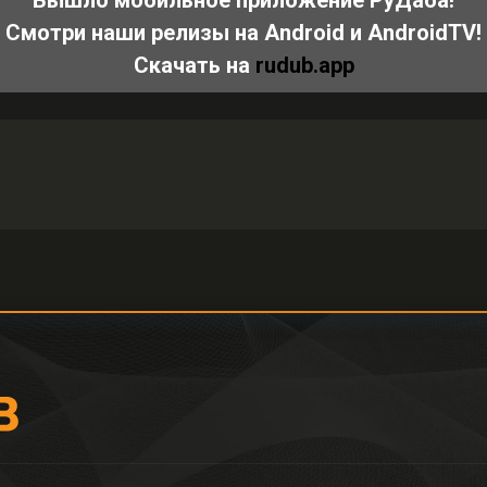
Вышло мобильное приложение РуДаба!
Смотри наши релизы на Android и AndroidTV!
Скачать на
rudub.app