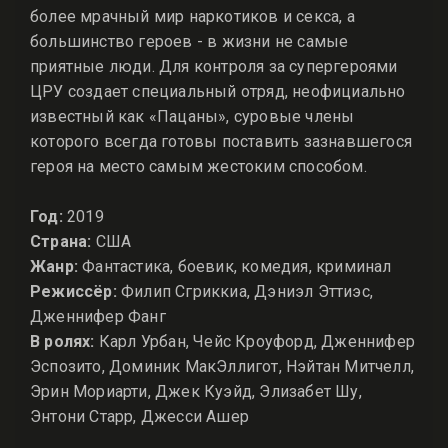
более мрачный мир наркотиков и секса, а
большинство героев - в жизни не самые
приятные люди. Для контроля за супергероями
ЦРУ создает специальный отряд, неофициально
известный как «Пацаны», суровые члены
которого всегда готовы поставить зазнавшегося
героя на место самым жестоким способом.
Год:
2019
Страна:
США
Жанр:
Фантастика, боевик, комедия, криминал
Режиссёр:
Филип Сгриккиа, Дэниэл Эттиэс,
Дженнифер Фанг
В ролях:
Карл Урбан, Чейс Кроуфорд, Дженнифер
Эспозито, Доминик МакЭллигот, Нэйтан Митчелл,
Эрин Мориарти, Джек Куэйд, Элизабет Шу,
Энтони Старр, Джесси Ашер