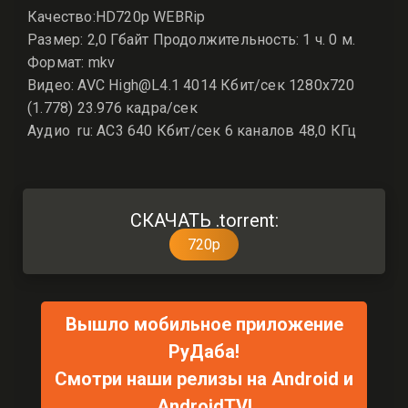
Качество:HD720p WEBRip
Размер: 2,0 Гбайт Продолжительность: 1 ч. 0 м.
Формат: mkv
Видео: AVC High@L4.1 4014 Кбит/сек 1280x720
(1.778) 23.976 кадра/сек
Аудио ru: AC3 640 Кбит/сек 6 каналов 48,0 КГц
СКАЧАТЬ .torrent:
720p
Вышло мобильное приложение
РуДаба!
Смотри наши релизы на Android и
AndroidTV!