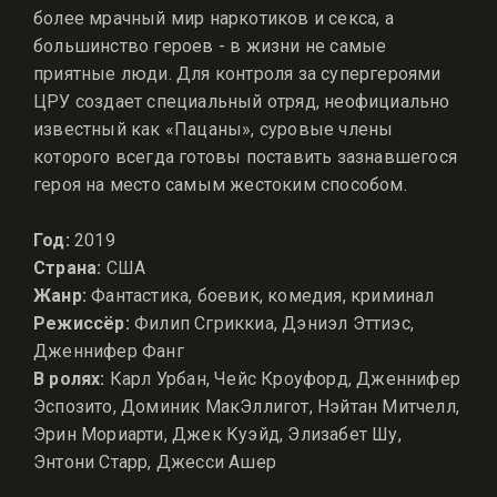
более мрачный мир наркотиков и секса, а
большинство героев - в жизни не самые
приятные люди. Для контроля за супергероями
ЦРУ создает специальный отряд, неофициально
известный как «Пацаны», суровые члены
которого всегда готовы поставить зазнавшегося
героя на место самым жестоким способом.
Год:
2019
Страна:
США
Жанр:
Фантастика, боевик, комедия, криминал
Режиссёр:
Филип Сгриккиа, Дэниэл Эттиэс,
Дженнифер Фанг
В ролях:
Карл Урбан, Чейс Кроуфорд, Дженнифер
Эспозито, Доминик МакЭллигот, Нэйтан Митчелл,
Эрин Мориарти, Джек Куэйд, Элизабет Шу,
Энтони Старр, Джесси Ашер