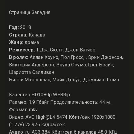
Страница Западня
Год:
2018
Страна:
Канада
Жанр:
драма
Режиссер:
Т.Дж. Скотт, Джон Ватчер
В ролях:
Аллан Хоуко, Пол Гросс, , Эрик Джонсон,
Виктория Андерсон, Энука Окума, Грег Брайк,
Шарлотта Салливан
Билли Маклеллан, Майк Допуд, Джулиан Шэмп
Качество:HD1080p WEBRip
Размер: 1,9 Гбайт Продолжительность: 44 м.
Формат: mkv
Видео: AVC High@L4 5474 Кбит/сек 1920x1080
(1.778) 23.976 кадра/сек
Аудио ru: AC3 384 Кбит/сек 6 каналов 48,0 КГц